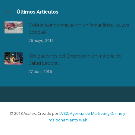
Últimos Artículos
Cobrar la indemnización sin firmar finiquito, ¿es
posible?
26 mayo, 2017
Obligaciones del Empresario en materia de
Salud Laboral
27 abril, 2016
© 2018 Accilex. Creado por
LVS2, Agencia de Marketing Online y
Posicionamiento Web