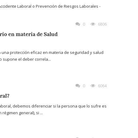
0
6806
rio en materia de Salud
 una protección eficaz en materia de seguridad y salud
lo supone el deber correla...
0
6064
ral?
aboral, debemos diferenciar si la persona que lo sufre es
régimen general), si ...