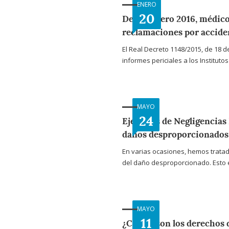
ENERO
20
Desde Enero 2016, médico
reclamaciones por acciden
El Real Decreto 1148/2015, de 18 d
informes periciales a los Institutos
MAYO
24
Ejemplos de Negligencias
daños desproporcionados
En varias ocasiones, hemos tratad
del daño desproporcionado. Esto e
MAYO
11
¿Cuáles son los derechos 