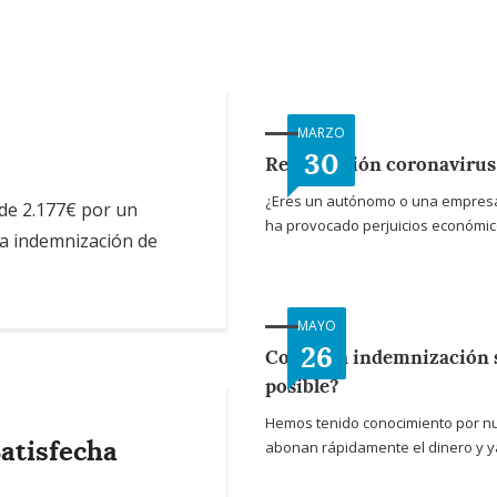
MARZO
30
Reclamación coronavirus
¿Eres un autónomo o una empresa y
de 2.177€ por un
ha provocado perjuicios económico
na indemnización de
MAYO
26
Cobrar la indemnización s
posible?
Hemos tenido conocimiento por n
atisfecha
abonan rápidamente el dinero y ya 