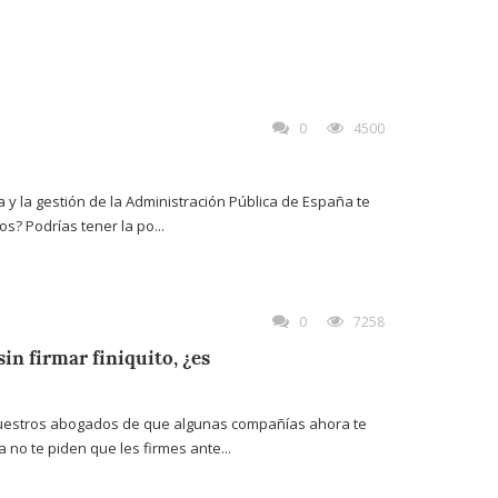
0
4500
 la gestión de la Administración Pública de España te
s? Podrías tener la po...
0
7258
in firmar finiquito, ¿es
uestros abogados de que algunas compañías ahora te
no te piden que les firmes ante...