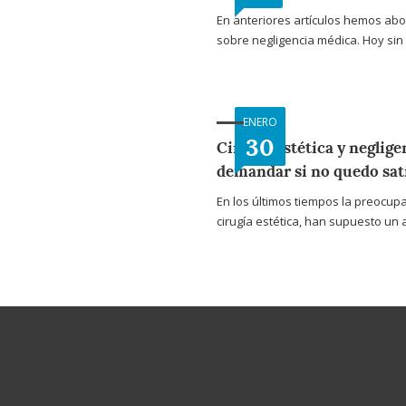
En anteriores artículos hemos abor
sobre negligencia médica. Hoy si
ENERO
30
Cirugía estética y neglig
demandar si no quedo sati
En los últimos tiempos la preocupa
cirugía estética, han supuesto un