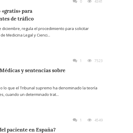
0
4341
 «gratis» para
tes de tráfico
e diciembre, regula el procedimiento para solicitar
 de Medicina Legal y Cienci...
1
7523
 Médicas y sentencias sobre
o lo que el Tribunal supremo ha denominado la teoría
s, cuando un determinado trat...
1
4549
del paciente en España?