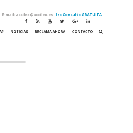
| E-mail: accilex@accilex.es
1ra Consulta GRATUITA
A?
NOTICIAS
RECLAMA AHORA
CONTACTO