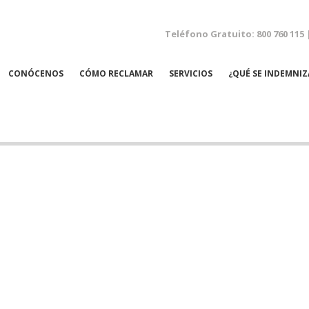
Teléfono Gratuito: 800 760 115 
CONÓCENOS
CÓMO RECLAMAR
SERVICIOS
¿QUÉ SE INDEMNIZ
NEGLIGENCIAS MÉDICAS
ACCIDENTES LABORALES
ACCIDENTES DE TRÁFICO