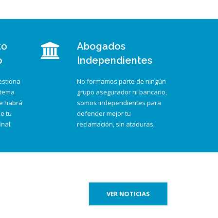
to
Abogados
o
Independientes
estiona
No formamos parte de ningún
stema
grupo asegurador ni bancario,
e habrá
somos independientes para
e tu
defender mejor tu
inal.
reclamación, sin ataduras.
VER NOTICIAS