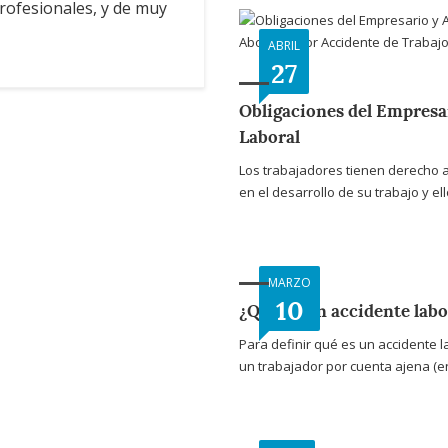
rofesionales, y de muy
ABRIL
27
Obligaciones del Empresa
Laboral
Los trabajadores tienen derecho a
en el desarrollo de su trabajo y el
MARZO
10
¿Qué es un accidente labo
Para definir qué es un accidente l
un trabajador por cuenta ajena (en 