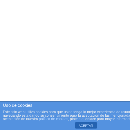
Uso de cookies
Este sitio web utiliza cookies para que usted tenga la mejor experiencia de usuar
navegando está dando su consentimiento para la aceptación de las mencionadas
aceptación de nuestra
política de cookies
, pinche el enlace para mayor informac
ACEPTAR