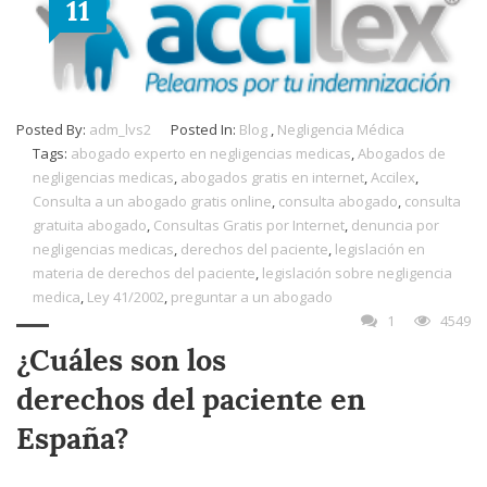
11
Posted By:
adm_lvs2
Posted In:
Blog
,
Negligencia Médica
Tags:
abogado experto en negligencias medicas
,
Abogados de
negligencias medicas
,
abogados gratis en internet
,
Accilex
,
Consulta a un abogado gratis online
,
consulta abogado
,
consulta
gratuita abogado
,
Consultas Gratis por Internet
,
denuncia por
negligencias medicas
,
derechos del paciente
,
legislación en
materia de derechos del paciente
,
legislación sobre negligencia
medica
,
Ley 41/2002
,
preguntar a un abogado
1
4549
¿Cuáles son los
derechos del paciente en
España?