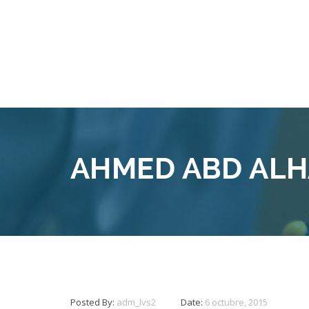
AHMED ABD AL
Posted By:
adm_lvs2
Date:
6 octubre, 2015