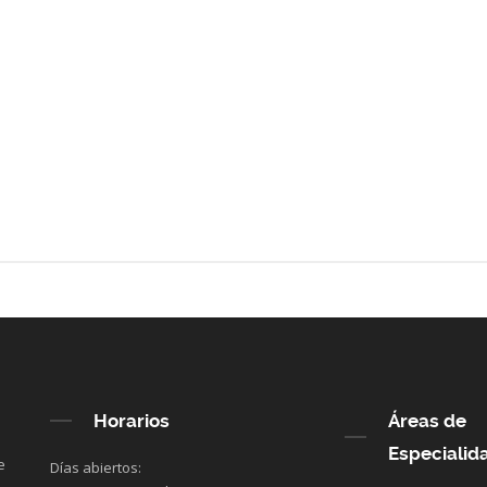
Horarios
Áreas de
Especialid
e
Días abiertos: