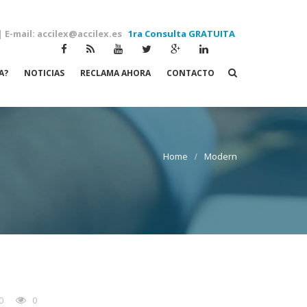
| E-mail: accilex@accilex.es
1ra Consulta GRATUITA
A?
NOTICIAS
RECLAMA AHORA
CONTACTO
Modern
0
0