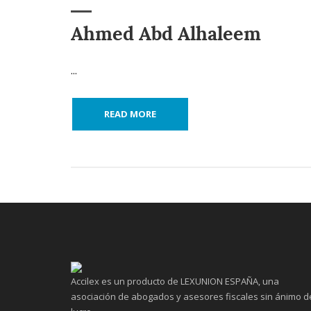
Ahmed Abd Alhaleem
...
READ MORE
Accilex es un producto de LEXUNION ESPAÑA, una
asociación de abogados y asesores fiscales sin ánimo d