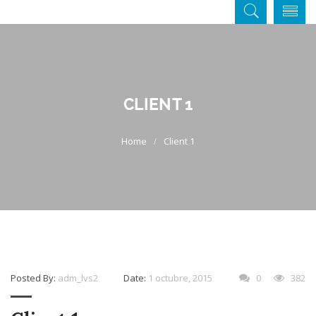
CLIENT 1
Client 1
Posted By:
adm_lvs2
Date:
1 octubre, 2015
0
382