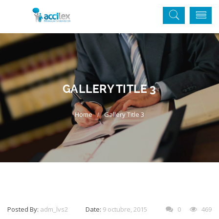
GALLERY TITLE 3
Gallery Title 3
Posted By:
adm_lvs2
Date:
9 octubre, 2015
0
469