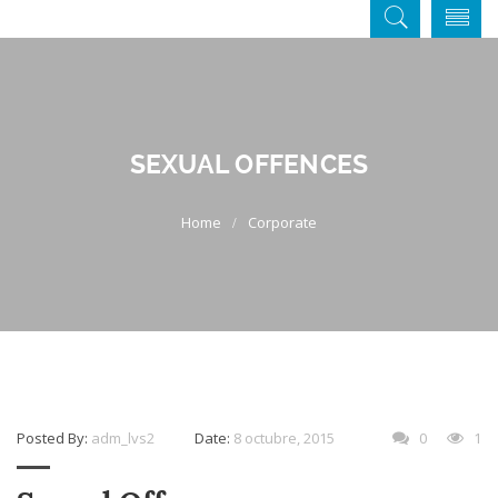
SEXUAL OFFENCES
Corporate
Posted By:
adm_lvs2
Date:
8 octubre, 2015
0
1