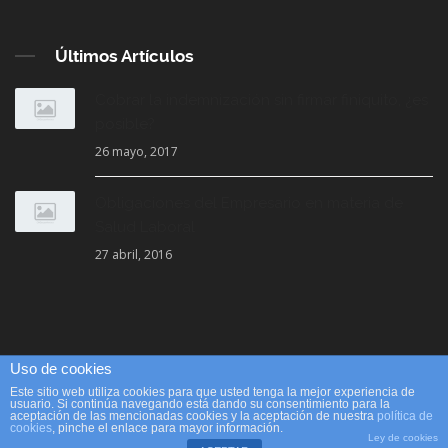
Últimos Artículos
Cobrar la indemnización sin firmar finiquito, ¿es
posible?
26 mayo, 2017
Obligaciones del Empresario en materia de
Salud Laboral
27 abril, 2016
Uso de cookies
© 2018 Accilex. Creado por
LVS2, Agencia de Marketing Online y
Este sitio web utiliza cookies para que usted tenga la mejor experiencia de
usuario. Si continúa navegando está dando su consentimiento para la
Posicionamiento Web
aceptación de las mencionadas cookies y la aceptación de nuestra
política de
cookies
, pinche el enlace para mayor información.
Ley de cookies