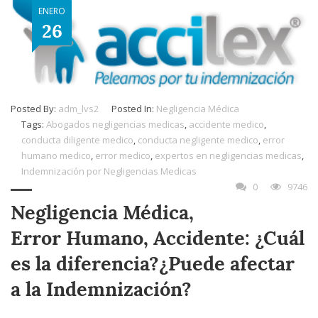
ENERO
26
Posted By:
adm_lvs2
Posted In:
Negligencia Médica
Tags:
Abogados negligencias medicas
,
accidente medico
,
conducta diligente medico
,
conducta negligente medico
,
error
humano medico
,
error medico
,
expertos en negligencias medicas
,
Indemnización por Negligencias Medicas
0
9746
Negligencia Médica,
Error Humano, Accidente: ¿Cuál
es la diferencia?¿Puede afectar
a la Indemnización?