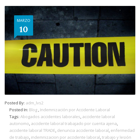
MARZO
10
Posted By:
adm_lvs2
Posted In:
Blog
,
Indemnización por Accidente Laboral
Tags:
Abogados accidentes laborales
,
accidente laboral
autonomo
,
accidente laboral trabajado por cuenta ajena
,
accidente laboral TRADE
,
denuncia accidente laboral
,
enfermedad
de trabajo
,
indemnizacion por accidente laboral
,
trabajo y lesión