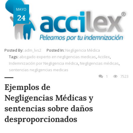
MAYO
24
Posted By:
adm_lvs2
Posted In:
Negligencia Médica
Tags:
abogado experto en negligencias medicas
,
Accilex
,
Indemnización por Negligencia médica
,
Negligencias médicas
,
sentencias negligencias medicas
1
7523
Ejemplos de
Negligencias Médicas y
sentencias sobre daños
desproporcionados