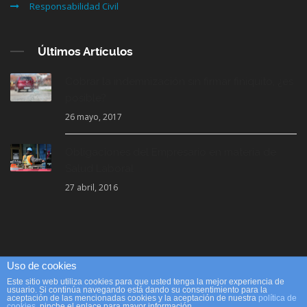
Responsabilidad Civil
Últimos Artículos
Cobrar la indemnización sin firmar finiquito, ¿es
posible?
26 mayo, 2017
Obligaciones del Empresario en materia de
Salud Laboral
27 abril, 2016
Uso de cookies
© 2018 Accilex. Creado por
LVS2, Agencia de Marketing Online y
Este sitio web utiliza cookies para que usted tenga la mejor experiencia de
usuario. Si continúa navegando está dando su consentimiento para la
Posicionamiento Web
aceptación de las mencionadas cookies y la aceptación de nuestra
política de
cookies
, pinche el enlace para mayor información.