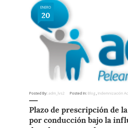
ENERO
20
Posted By:
adm_lvs2
Posted In:
Blog
,
Indemnización Ac
Plazo de prescripción de l
por conducción bajo la infl