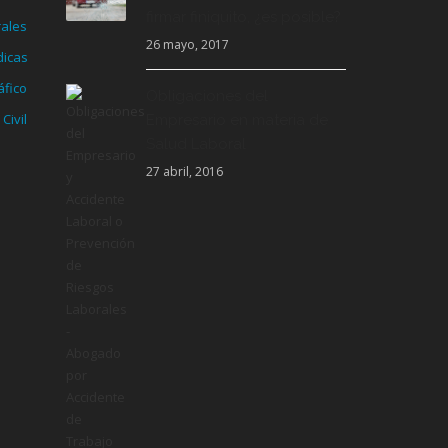
firmar finiquito, ¿es posible?
rales
26 mayo, 2017
dicas
áfico
Obligaciones del
Civil
Empresario en materia de
Salud Laboral
27 abril, 2016