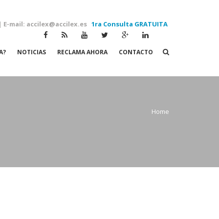
| E-mail: accilex@accilex.es
1ra Consulta GRATUITA
A?
NOTICIAS
RECLAMA AHORA
CONTACTO