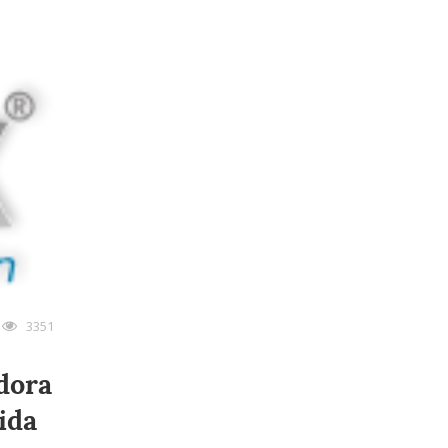
3351
adora
ida