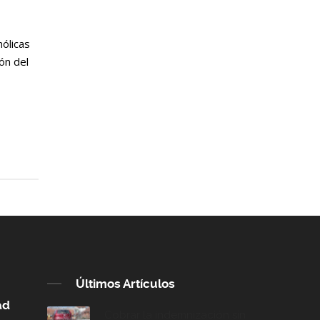
hólicas
ón del
Últimos Artículos
ad
Cobrar la indemnización sin