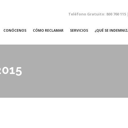
Teléfono Gratuito: 800 760 115 
CONÓCENOS
CÓMO RECLAMAR
SERVICIOS
¿QUÉ SE INDEMNIZ
NEGLIGENCIAS MÉDICAS
2015
ACCIDENTES LABORALES
ACCIDENTES DE TRÁFICO