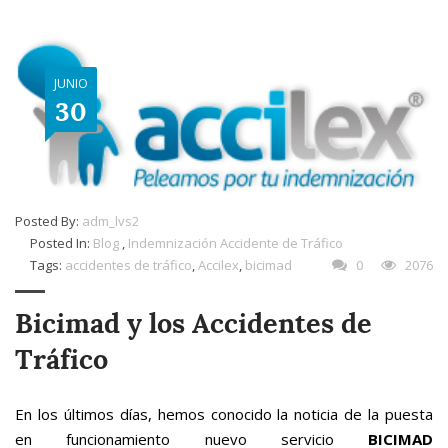
JUNIO
30
Posted By:
adm_lvs2
Posted In:
Blog
,
Indemnización Accidente de Tráfico
Tags:
accidentes de tráfico
,
Accilex
,
bicimad
0
2076
Bicimad y los Accidentes de
Tráfico
En los últimos días, hemos conocido la noticia de la puesta
en funcionamiento nuevo servicio
BICIMAD