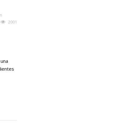
ón
2001
 una
lientes