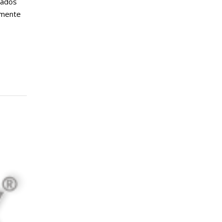
gados
emente