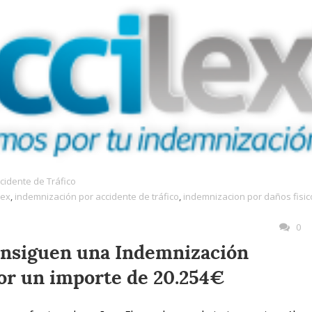
cidente de Tráfico
lex
,
indemnización por accidente de tráfico
,
indemnizacion por daños fisic
0
onsiguen una Indemnización
por un importe de 20.254€