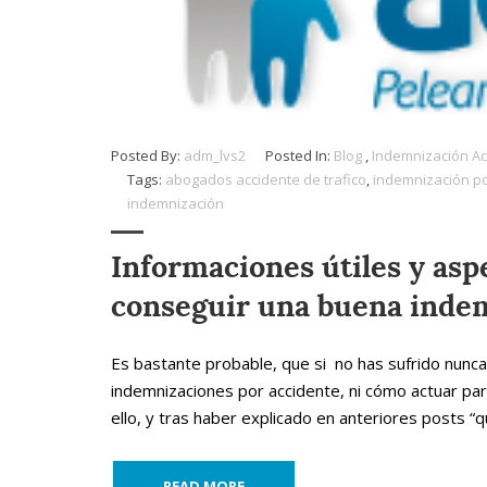
Posted By:
adm_lvs2
Posted In:
Blog
,
Indemnización Ac
Tags:
abogados accidente de trafico
,
indemnización po
indemnización
Informaciones útiles y asp
conseguir una buena indem
Es bastante probable, que si no has sufrido nunca
indemnizaciones por accidente, ni cómo actuar par
ello, y tras haber explicado en anteriores posts “qu
READ MORE