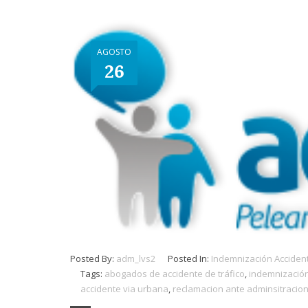
AGOSTO
26
Posted By:
adm_lvs2
Posted In:
Indemnización Accident
Tags:
abogados de accidente de tráfico
,
indemnización
accidente via urbana
,
reclamacion ante adminsitracion