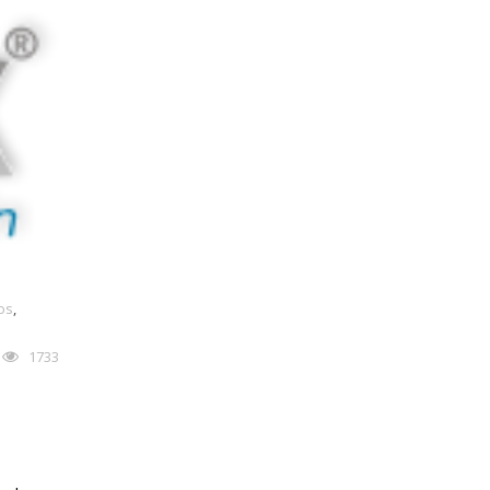
os
,
1733