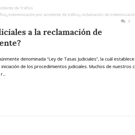
cidente de Tráfico
fico
,
indemnización por accidente de tráfico
,
reclamación de indemnizaci
0
iciales a la reclamación de
dente?
múnmente denominada “Ley de Tasas Judiciales”, la cuál establece
 iniciación de los procedimientos judiciales. Muchos de nuestros c
...