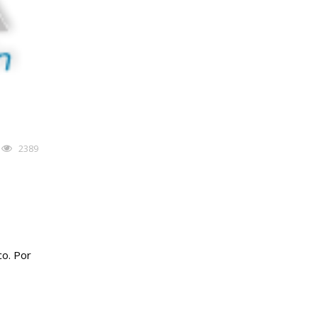
2389
co. Por