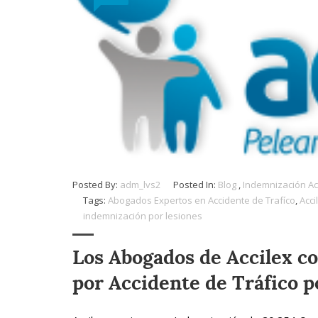
Posted By:
adm_lvs2
Posted In:
Blog
,
Indemnización Ac
Tags:
Abogados Expertos en Accidente de Trafíco
,
Acci
indemnización por lesiones
Los Abogados de Accilex c
por Accidente de Tráfico 