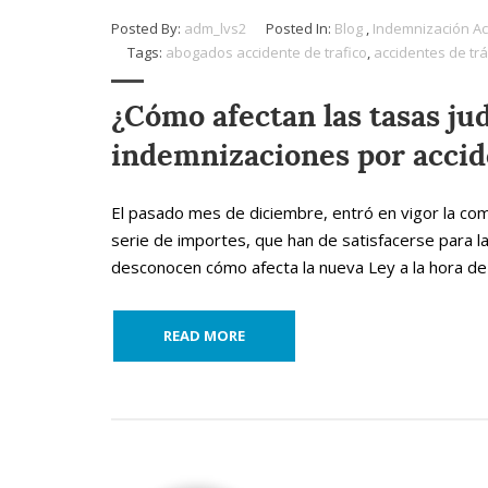
Posted By:
adm_lvs2
Posted In:
Blog
,
Indemnización Ac
Tags:
abogados accidente de trafico
,
accidentes de trá
¿Cómo afectan las tasas jud
indemnizaciones por acci
El pasado mes de diciembre, entró en vigor la co
serie de importes, que han de satisfacerse para la
desconocen cómo afecta la nueva Ley a la hora de r
READ MORE