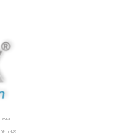
macion
3420