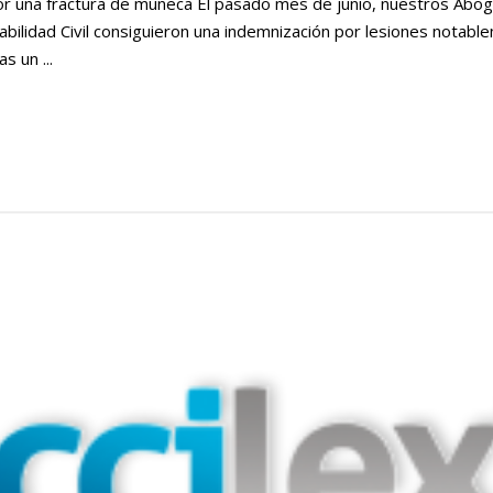
or una fractura de muñeca El pasado mes de junio, nuestros Abo
bilidad Civil consiguieron una indemnización por lesiones notabl
s un ...