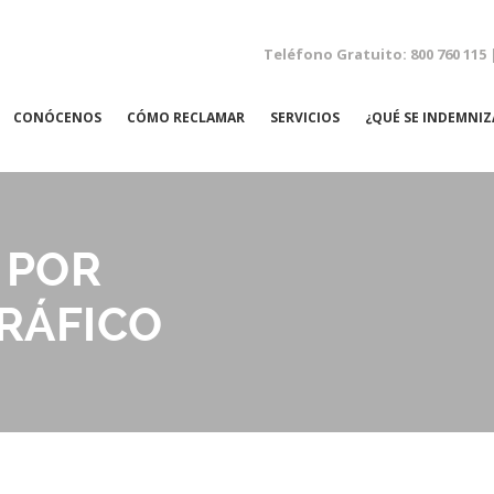
Teléfono Gratuito: 800 760 115 
CONÓCENOS
CÓMO RECLAMAR
SERVICIOS
¿QUÉ SE INDEMNIZ
NEGLIGENCIAS MÉDICAS
 POR
ACCIDENTES LABORALES
RÁFICO
ACCIDENTES DE TRÁFICO