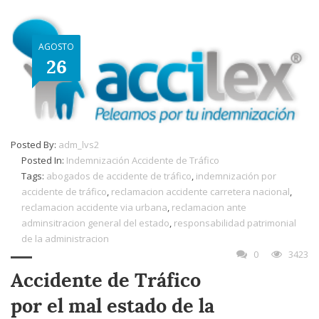
AGOSTO
26
Posted By:
adm_lvs2
Posted In:
Indemnización Accidente de Tráfico
Tags:
abogados de accidente de tráfico
,
indemnización por
accidente de tráfico
,
reclamacion accidente carretera nacional
,
reclamacion accidente via urbana
,
reclamacion ante
adminsitracion general del estado
,
responsabilidad patrimonial
de la administracion
0
3423
Accidente de Tráfico
por el mal estado de la