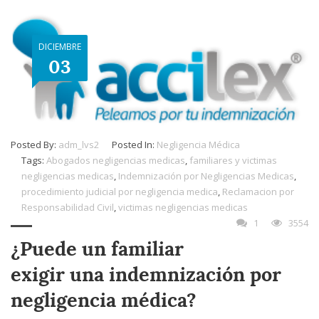
DICIEMBRE
03
Posted By:
adm_lvs2
Posted In:
Negligencia Médica
Tags:
Abogados negligencias medicas
,
familiares y victimas
negligencias medicas
,
Indemnización por Negligencias Medicas
,
procedimiento judicial por negligencia medica
,
Reclamacion por
Responsabilidad Civil
,
victimas negligencias medicas
1
3554
¿Puede un familiar
exigir una indemnización por
negligencia médica?