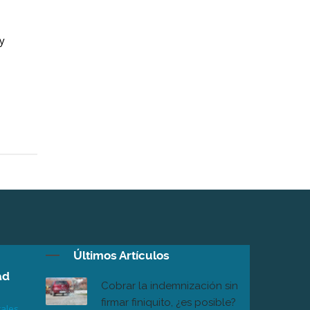
y
Últimos Artículos
ad
Cobrar la indemnización sin
firmar finiquito, ¿es posible?
rales