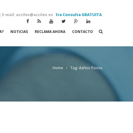
| E-mail: accilex@accilex.es
1ra Consulta GRATUITA
A?
NOTICIAS
RECLAMA AHORA
CONTACTO
Tag: daños fisicos