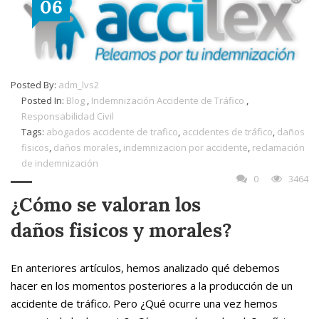
06
Posted By:
adm_lvs2
Posted In:
Blog
,
Indemnización Accidente de Tráfico
,
Responsabilidad Civil
Tags:
abogados accidente de trafico
,
accidentes de tráfico
,
daños
fisicos
,
daños morales
,
indemnizacion por accidente
,
reclamación
de indemnización
0
3464
¿Cómo se valoran los
daños fisicos y morales?
En anteriores artículos, hemos analizado qué debemos
hacer en los momentos posteriores a la producción de un
accidente de tráfico. Pero ¿Qué ocurre una vez hemos