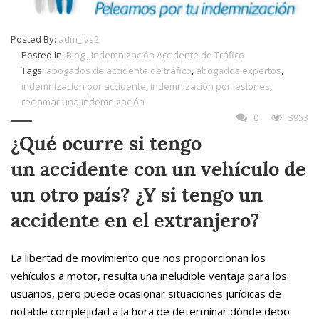
Posted By:
adm_lvs2
Posted In:
Blog
,
Indemnización Accidente de Tráfico
Tags:
abogados de accidente de tráfico
,
abogados expertos
,
indemnizacion por accidente
,
indemnización por lesiones
,
reclamar una indemnización
0
3953
¿Qué ocurre si tengo
un accidente con un vehículo de
un otro país? ¿Y si tengo un
accidente en el extranjero?
La libertad de movimiento que nos proporcionan los
vehículos a motor, resulta una ineludible ventaja para los
usuarios, pero puede ocasionar situaciones jurídicas de
notable complejidad a la hora de determinar dónde debo