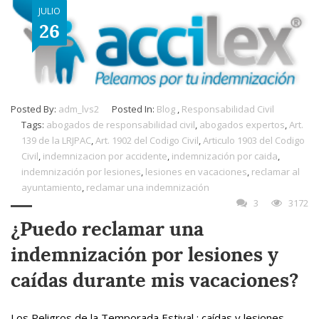
JULIO
26
Posted By:
adm_lvs2
Posted In:
Blog
,
Responsabilidad Civil
Tags:
abogados de responsabilidad civil
,
abogados expertos
,
Art.
139 de la LRJPAC
,
Art. 1902 del Codigo Civil
,
Articulo 1903 del Codigo
Civil
,
indemnizacion por accidente
,
indemnización por caida
,
indemnización por lesiones
,
lesiones en vacaciones
,
reclamar al
ayuntamiento
,
reclamar una indemnización
3
3172
¿Puedo reclamar una
indemnización por lesiones y
caídas durante mis vacaciones?
Los Peligros de la Temporada Estival : caídas y lesiones