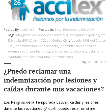
26
Posted By:
adm_lvs2
Posted In:
Blog
,
Responsabilidad Civil
Tags:
abogados de responsabilidad civil
,
abogados expertos
,
Art.
139 de la LRJPAC
,
Art. 1902 del Codigo Civil
,
Articulo 1903 del Codigo
Civil
,
indemnizacion por accidente
,
indemnización por caida
,
indemnización por lesiones
,
lesiones en vacaciones
,
reclamar al
ayuntamiento
,
reclamar una indemnización
3
3176
¿Puedo reclamar una
indemnización por lesiones y
caídas durante mis vacaciones?
Los Peligros de la Temporada Estival : caídas y lesiones
durante las vacaciones ¿A quién puedo reclamar si me