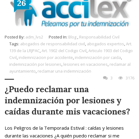
26
Posted By:
adm_lvs2
Posted In:
Blog
,
Responsabilidad Civil
Tags:
abogados de responsabilidad civil
,
abogados expertos
,
Art.
139 de la LRJPAC
,
Art. 1902 del Codigo Civil
,
Articulo 1903 del Codigo
Civil
,
indemnizacion por accidente
,
indemnización por caida
,
indemnización por lesiones
,
lesiones en vacaciones
,
reclamar al
ayuntamiento
,
reclamar una indemnización
3
3176
¿Puedo reclamar una
indemnización por lesiones y
caídas durante mis vacaciones?
Los Peligros de la Temporada Estival : caídas y lesiones
durante las vacaciones ¿A quién puedo reclamar si me