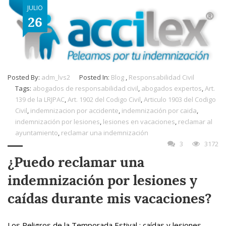
JULIO
26
Posted By:
adm_lvs2
Posted In:
Blog
,
Responsabilidad Civil
Tags:
abogados de responsabilidad civil
,
abogados expertos
,
Art.
139 de la LRJPAC
,
Art. 1902 del Codigo Civil
,
Articulo 1903 del Codigo
Civil
,
indemnizacion por accidente
,
indemnización por caida
,
indemnización por lesiones
,
lesiones en vacaciones
,
reclamar al
ayuntamiento
,
reclamar una indemnización
3
3172
¿Puedo reclamar una
indemnización por lesiones y
caídas durante mis vacaciones?
Los Peligros de la Temporada Estival : caídas y lesiones